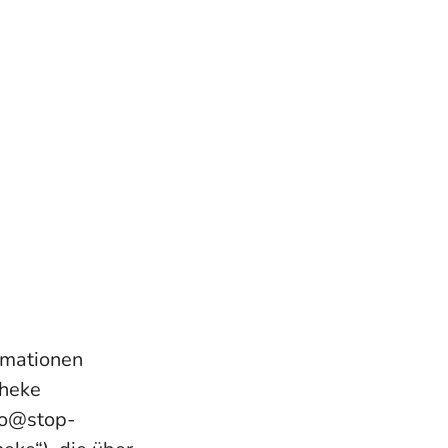
rmationen
theke
fo@stop-