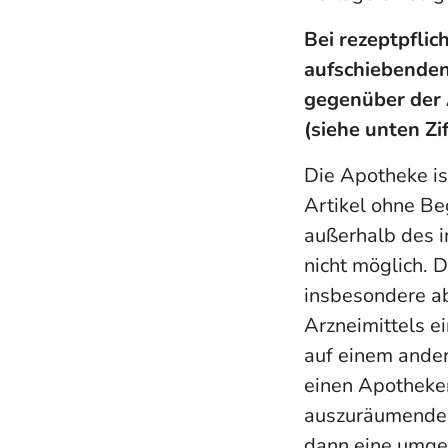
Bei rezeptpflic
aufschiebenden
gegenüber der 
(siehe unten Ziff
Die Apotheke is
Artikel ohne Be
außerhalb des 
nicht möglich. 
insbesondere a
Arzneimittels e
auf einem ander
einen Apotheker
auszuräumendem 
dann eine umge