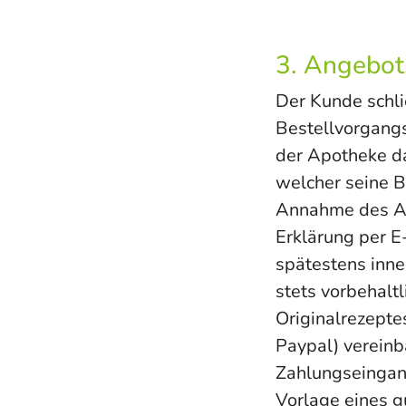
3. Angebot
Der Kunde schli
Bestellvorgangs
der Apotheke da
welcher seine B
Annahme des An
Erklärung per E
spätestens inne
stets vorbehaltl
Originalrezepte
Paypal) vereinb
Zahlungseingang
Vorlage eines g