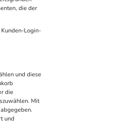
enten, die der
m Kunden-Login-
ählen und diese
nkorb
r die
szuwählen. Mit
t abgegeben.
rt und