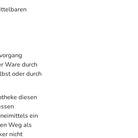
ittelbaren
lvorgang
er Ware durch
lbst oder durch
otheke diesen
essen
neimittels ein
ren Weg als
er nicht