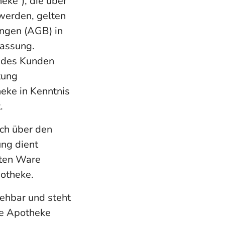
ke“), die über
werden, gelten
ngen (AGB) in
Fassung.
 des Kunden
tung
heke in Kenntnis
.
ich über den
ng dient
rten Ware
potheke.
sehbar und steht
ie Apotheke