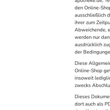
apotheke.de, T
den Online-Sho
ausschließlich
ihrer zum Zeitp
Abweichende, 
werden nur dann
ausdrücklich zu
der Bedingungen
Diese Allgemein
Online-Shop get
insoweit ledigl
zwecks Abschlus
Dieses Dokument
dort auch als 