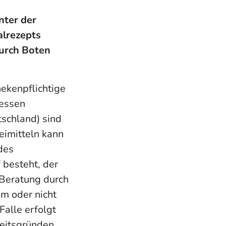
nter der
alrezepts
durch Boten
hekenpflichtige
ressen
schland) sind
eimitteln kann
des
 besteht, der
 Beratung durch
em oder nicht
alle erfolgt
eitsgründen